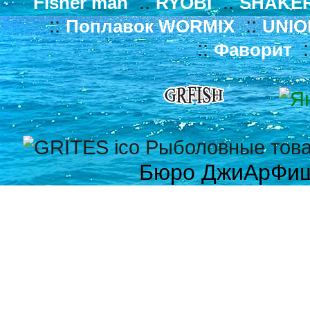
::
::
Fisher man
RYOBI
SHAKE
::
::
Поплавок WORMIX
UNIO
::
:
Фаворит
Бюро ДжиАрФи