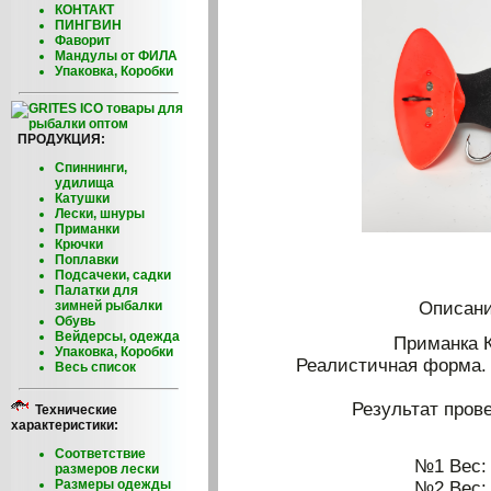
КОНТАКТ
ПИНГВИН
Фаворит
Мандулы от ФИЛА
Упаковка, Коробки
ПРОДУКЦИЯ:
Спиннинги,
удилища
Катушки
Лески, шнуры
Приманки
Крючки
Поплавки
Подсачеки, садки
Палатки для
зимней рыбалки
Описани
Обувь
Вейдерсы, одежда
Приманка К
Упаковка, Коробки
Реалистичная форма. 
Весь список
Результат пров
Технические
характеристики:
Соответствие
№1 Вес: 
размеров лески
Размеры одежды
№2 Вес: 