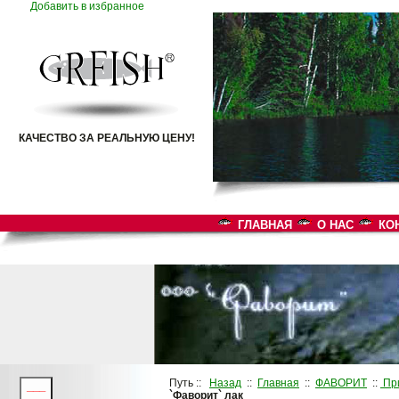
Добавить в избранное
КАЧЕСТВО ЗА РЕАЛЬНУЮ ЦЕНУ!
ГЛАВНАЯ
О НАС
КО
Путь ::
Назад
::
Главная
::
ФАВОРИТ
::
При
___
`Фаворит` лак