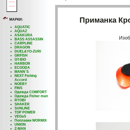
___
___
Приманка Кро
МАРКИ:
AQUATIC
AQUAZ
ASAKURA
Изоб
BASS ASSASSIN
CARPLINE
DRAGON
DUEL&YO-ZURI
GRFISH
GT-BIO
HARBOR
ECOODA
MANN`S
NEXT Fishing
Accord
NOEBY
FINS
Одежда COMFORT
Одежда Fisher man
RYOBI
SHAKER
SUNLINE
TOP POWER
VEGaS
Поплавки WORMIX
UNION
Z-MAN