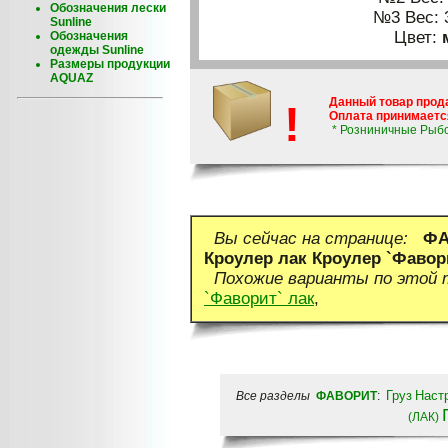
Обозначения лески
№3 Вес: 
Sunline
Цвет:
Обозначения
одежды Sunline
Размеры продукции
AQUAZ
Данный товар прод
!
Оплата принимается
* Розниничные Рыб
Вы сейчас на странице:
ФА
Кроулер лак Кроулер `Фавори
Похожие варианты по этой
`Фаворит` лак
,
Груз
Наст
Все разделы
ФАВОРИТ
:
(ЛАК)