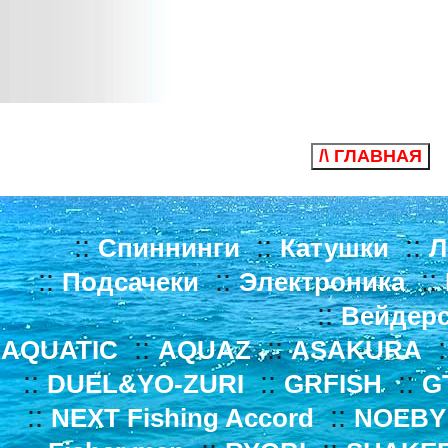
/\ ГЛАВНАЯ
::
::
::
Спиннинги
Катушки
Л
::
::
::
Подсачеки
Электроника
::
Вейдер
::
::
:
AQUATIC
AQUAZ
ASAKURA
::
::
::
DUEL&YO-ZURI
GRFISH
G
::
::
NEXT Fishing Accord
NOEBY