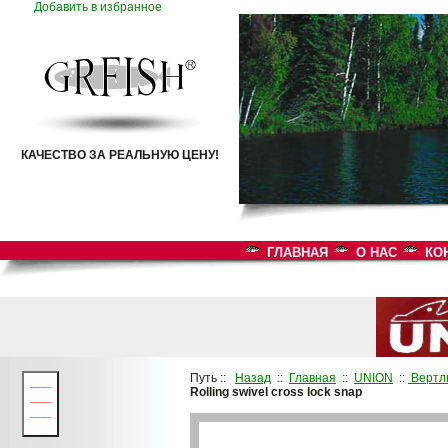
Добавить в избранное
КАЧЕСТВО ЗА РЕАЛЬНУЮ ЦЕНУ!
ГЛАВНАЯ
О НАС
КО
Путь ::
Назад
::
Главная
::
UNION
::
Вертл
___
Rolling swivel cross lock snap
___
___