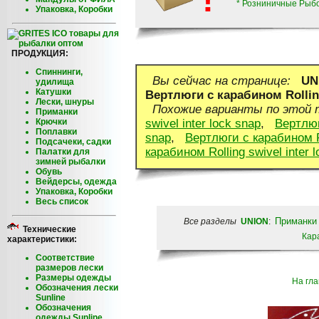
* Розниничные Рыб
Упаковка, Коробки
ПРОДУКЦИЯ:
Спиннинги,
Вы сейчас на странице:
UN
удилища
Катушки
Вертлюги с карабином Rolling
Лески, шнуры
Похожие варианты по этой
Приманки
Крючки
swivel inter lock snap
,
Вертлюг
Поплавки
snap
,
Вертлюги с карабином Ro
Подсачеки, садки
карабином Rolling swivel inter 
Палатки для
зимней рыбалки
Обувь
Вейдерсы, одежда
Упаковка, Коробки
Весь список
Приманки
Все разделы
UNION
:
Технические
Кар
характеристики:
Соответствие
размеров лески
Размеры одежды
На гл
Обозначения лески
Sunline
Обозначения
одежды Sunline