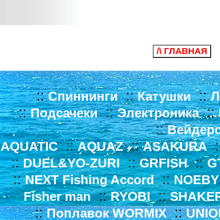
/\ ГЛАВНАЯ
::
::
::
Спиннинги
Катушки
Л
::
::
::
Подсачеки
Электроника
::
Вейдер
::
::
:
AQUATIC
AQUAZ
ASAKURA
::
::
::
DUEL&YO-ZURI
GRFISH
G
::
::
NEXT Fishing Accord
NOEBY
::
::
Fisher man
RYOBI
SHAKE
::
::
Поплавок WORMIX
UNIO