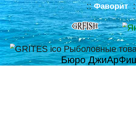
::
:
Фаворит
Бюро ДжиАрФи