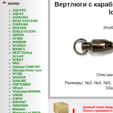
Вертлюги с караби
МАРКИ:
l
AQUATIC
AQUAZ
ASAKURA
BASS ASSASSIN
CARPLINE
Изоб
DRAGON
DUEL&YO-ZURI
GRFISH
GT-BIO
HARBOR
ECOODA
MANN`S
NEXT Fishing
Accord
NOEBY
FINS
Одежда COMFORT
Одежда Fisher man
RYOBI
Описани
SHAKER
SUNLINE
Размеры: №3, №4, №5, 
TOP POWER
10ш
VEGaS
Поплавки WORMIX
UNION
Z-MAN
КОНТАКТ
ПИНГВИН
Данный товар прод
!
Фаворит
Оплата принимается
Мандулы от ФИЛА