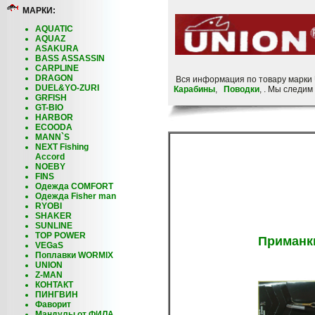
МАРКИ:
AQUATIC
AQUAZ
ASAKURA
BASS ASSASSIN
CARPLINE
DRAGON
Вся информация по товару марки
DUEL&YO-ZURI
Карабины
,
Поводки
, . Мы следи
GRFISH
GT-BIO
HARBOR
ECOODA
MANN`S
NEXT Fishing
Accord
NOEBY
FINS
Одежда COMFORT
Одежда Fisher man
RYOBI
SHAKER
SUNLINE
TOP POWER
Приманк
VEGaS
Поплавки WORMIX
UNION
Z-MAN
КОНТАКТ
ПИНГВИН
Фаворит
Мандулы от ФИЛА