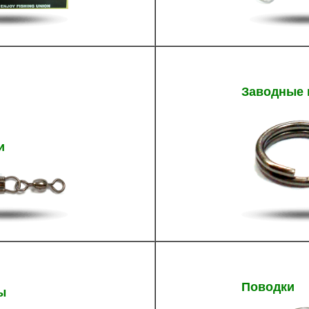
Заводные 
и
Поводки
ы