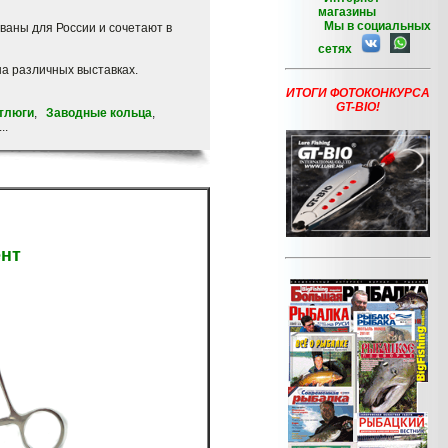
магазины
Мы в социальных
аны для России и сочетают в
сетях
а различных выставках.
ИТОГИ ФОТОКОНКУРСА
GT-BIO!
тлюги
,
Заводные кольца
,
..
нт