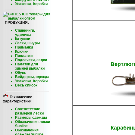
Упаковка, Коробки
ПРОДУКЦИЯ:
Спиннинги,
удилища
Катушки
Лески, шнуры
Приманки
Крючки
Поплавки
Подсачеки, садки
Вертлюг
Палатки для
зимней рыбалки
Обувь
Вейдерсы, одежда
Упаковка, Коробки
Весь список
Технические
характеристики:
Соответствие
размеров лески
Размеры одежды
Обозначения лески
Sunline
Карабин
Обозначения
одежды Sunline