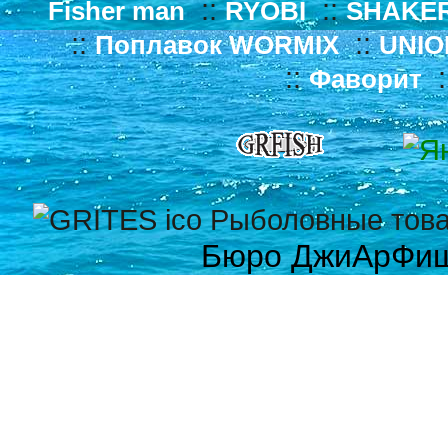
::
::
Fisher man
RYOBI
SHAKE
::
::
Поплавок WORMIX
UNIO
::
:
Фаворит
Бюро ДжиАрФи