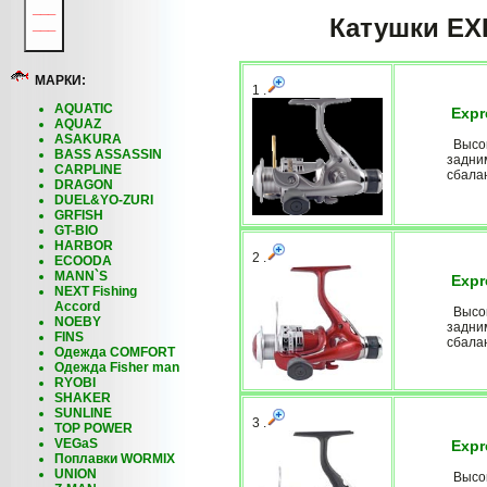
___
Катушки E
___
МАРКИ:
1 .
AQUATIC
Expr
AQUAZ
ASAKURA
Высок
BASS ASSASSIN
задни
CARPLINE
сбала
DRAGON
DUEL&YO-ZURI
GRFISH
GT-BIO
HARBOR
2 .
ECOODA
MANN`S
Expr
NEXT Fishing
Accord
Высок
NOEBY
задни
FINS
сбала
Одежда COMFORT
Одежда Fisher man
RYOBI
SHAKER
SUNLINE
3 .
TOP POWER
VEGaS
Expr
Поплавки WORMIX
UNION
Высок