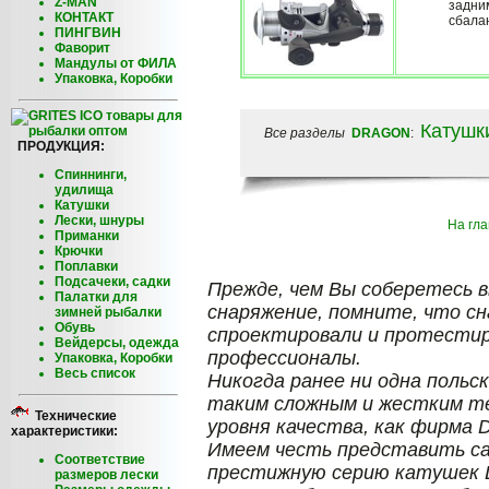
Z-MAN
задни
КОНТАКТ
сбала
ПИНГВИН
Фаворит
Мандулы от ФИЛА
Упаковка, Коробки
Катушк
Все разделы
DRAGON
:
ПРОДУКЦИЯ:
Спиннинги,
удилища
Катушки
Лески, шнуры
На гл
Приманки
Крючки
Поплавки
Подсачеки, садки
Прежде, чем Вы соберетесь 
Палатки для
снаряжение, помните, что сн
зимней рыбалки
Обувь
спроектировали и протестир
Вейдерсы, одежда
профессионалы.
Упаковка, Коробки
Весь список
Никогда ранее ни одна польс
таким сложным и жестким те
Технические
уровня качества, как фирма
характеристики:
Имеем честь представить с
Соответствие
престижную серию катушек De
размеров лески