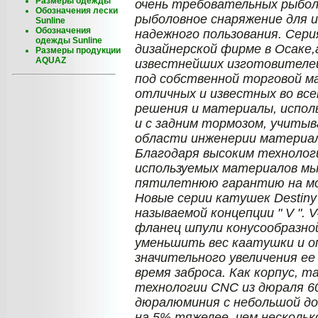
Размеры одежды
очень требовательных рыбо
Обозначения лески
рыболовное снаряжение для 
Sunline
Обозначения
надежного пользования. Сери
одежды Sunline
дизайнерской фирме в Осаке,
Размеры продукции
AQUAZ
известнейших изготовителей
под собственной торговой ма
отличных и известных во все
решения и материалы, исполь
и с задним тормозом, учиты
области инженерии материал
Благодаря высоким технолог
используемых материалов м
пятилетнюю гарантию на мо
Новые серии катушек Destiny
называемой концепции " V ". 
фланец шпули конусообразно
уменьшить вес каатушки и о
значительного увеличения ее
время заброса. Как корпус, 
технологии CNC из дюраля 6
дюралюминия с небольшой д
на 5% тяжелее, чем нескольк