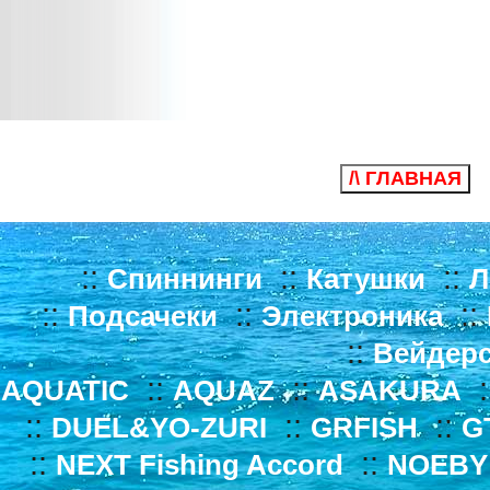
/\ ГЛАВНАЯ
::
::
::
Спиннинги
Катушки
Л
::
::
::
Подсачеки
Электроника
::
Вейдер
::
::
:
AQUATIC
AQUAZ
ASAKURA
::
::
::
DUEL&YO-ZURI
GRFISH
G
::
::
NEXT Fishing Accord
NOEBY