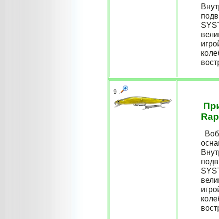
Внут
подв
SYST
вели
игро
коле
востр
9 .
При
Rap
Вобл
осна
Внут
подв
SYST
вели
игро
коле
востр