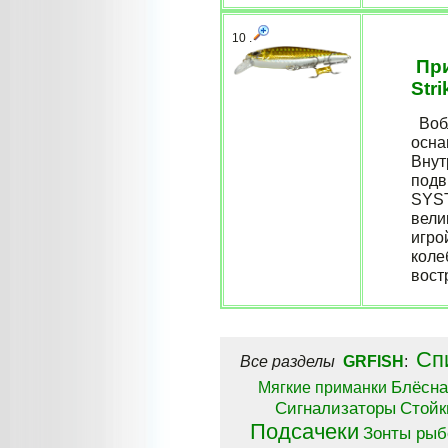
10 .
При
Str
Вобл
осна
Внут
подв
SYST
вели
игро
коле
востр
Сп
Все разделы
GRFISH
:
Блёсна
Мягкие приманки
Сигнализаторы
Стойк
Подсачеки
Зонты рыб