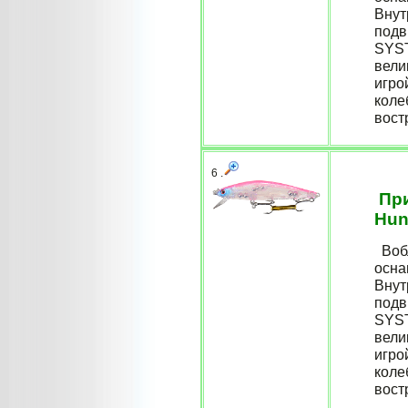
Внут
подв
SYST
вели
игро
коле
востр
6 .
При
Hun
Вобл
осна
Внут
подв
SYST
вели
игро
коле
востр