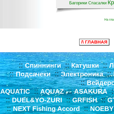
Кр
Багорики
Спасалки
На гл
/\ ГЛАВНАЯ
::
::
::
Спиннинги
Катушки
Л
::
::
::
Подсачеки
Электроника
::
Вейдер
::
::
:
AQUATIC
AQUAZ
ASAKURA
::
::
::
DUEL&YO-ZURI
GRFISH
G
::
::
NEXT Fishing Accord
NOEBY