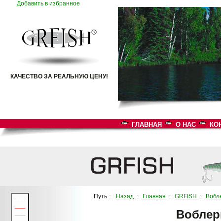
Добавить в избранное
КАЧЕСТВО ЗА РЕАЛЬНУЮ ЦЕНУ!
ГЛАВНАЯ
О НАС
КО
Путь ::
Назад
::
Главная
::
GRFISH
::
Вобл
___
___
Воблер
___