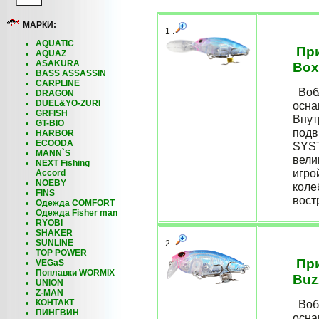
МАРКИ:
1 .
AQUATIC
При
AQUAZ
ASAKURA
Box
BASS ASSASSIN
CARPLINE
Вобл
DRAGON
DUEL&YO-ZURI
осна
GRFISH
Внут
GT-BIO
подв
HARBOR
ECOODA
SYST
MANN`S
вели
NEXT Fishing
игро
Accord
NOEBY
коле
FINS
востр
Одежда COMFORT
Одежда Fisher man
RYOBI
SHAKER
SUNLINE
2 .
TOP POWER
При
VEGaS
Поплавки WORMIX
Buz
UNION
Z-MAN
КОНТАКТ
Вобл
ПИНГВИН
осна