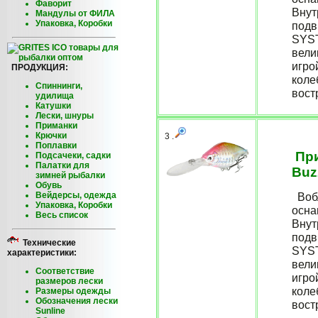
Фаворит
Внут
Мандулы от ФИЛА
Упаковка, Коробки
подв
SYST
вели
игро
ПРОДУКЦИЯ:
коле
Спиннинги,
востр
удилища
Катушки
Лески, шнуры
Приманки
Крючки
3 .
Поплавки
При
Подсачеки, садки
Палатки для
Buz
зимней рыбалки
Обувь
Вейдерсы, одежда
Вобл
Упаковка, Коробки
осна
Весь список
Внут
подв
Технические
SYST
характеристики:
вели
Соответствие
игро
размеров лески
коле
Размеры одежды
Обозначения лески
востр
Sunline