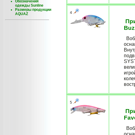
Обозначения
одежды Sunline
Размеры продукции
4 .
AQUAZ
При
Buz
Вобл
осна
Внут
подв
SYST
вели
игро
коле
востр
5 .
При
Fav
Вобл
осна