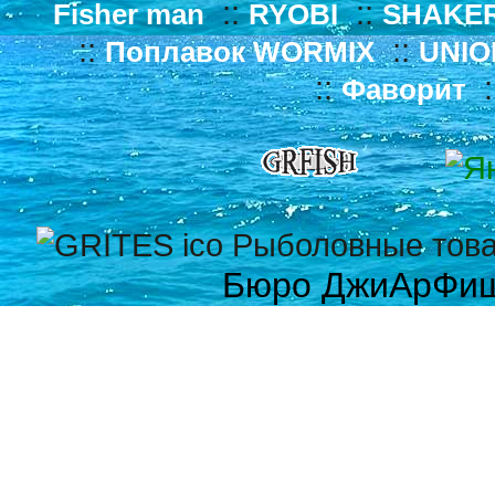
::
::
Fisher man
RYOBI
SHAKE
::
::
Поплавок WORMIX
UNIO
::
:
Фаворит
Бюро ДжиАрФи