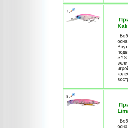
7 .
При
Kal
Вобл
осна
Внут
подв
SYST
вели
игро
коле
востр
8 .
При
Lim
Вобл
осна