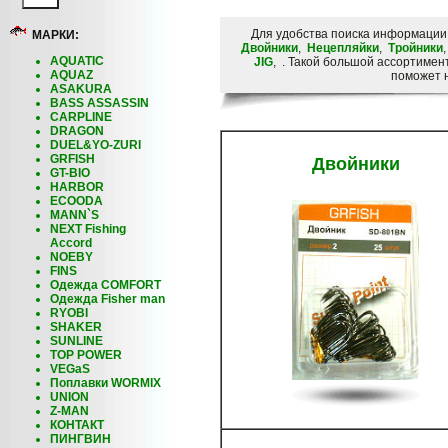
Для удобства поиска информации
МАРКИ:
Двойники
,
Нецепляйки
,
Тройники
AQUATIC
JIG
, . Такой большой ассортимен
AQUAZ
поможет н
ASAKURA
BASS ASSASSIN
CARPLINE
DRAGON
DUEL&YO-ZURI
GRFISH
Двойники
GT-BIO
HARBOR
ECOODA
MANN`S
NEXT Fishing
Accord
NOEBY
FINS
Одежда COMFORT
Одежда Fisher man
RYOBI
SHAKER
SUNLINE
TOP POWER
VEGaS
Поплавки WORMIX
UNION
Z-MAN
КОНТАКТ
ПИНГВИН