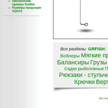
Обозначения
одежды Sunline
Размеры продукции
AQUAZ
Все разделы
GRFISH
Мягкие п
Воблеры
Балансиры
Грузы
П
Садки рыболовные
Рюкзаки - стульч
Крючки
Вер
На гл