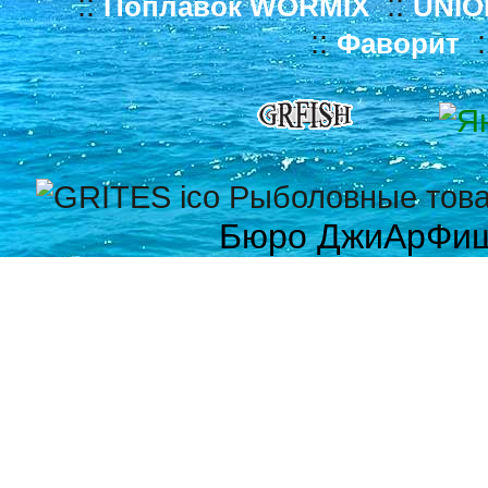
::
::
Поплавок WORMIX
UNIO
::
:
Фаворит
Бюро ДжиАрФи