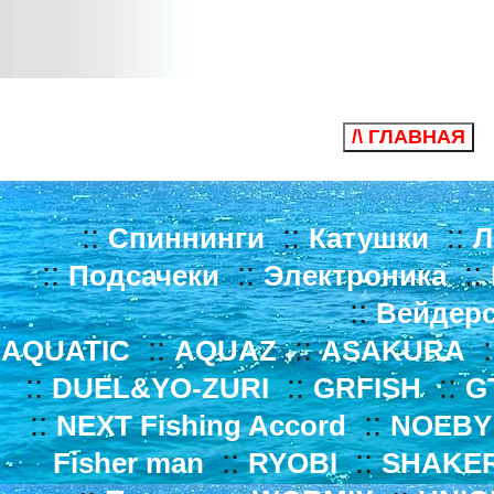
/\ ГЛАВНАЯ
::
::
::
Спиннинги
Катушки
Л
::
::
::
Подсачеки
Электроника
::
Вейдер
::
::
:
AQUATIC
AQUAZ
ASAKURA
::
::
::
DUEL&YO-ZURI
GRFISH
G
::
::
NEXT Fishing Accord
NOEBY
::
::
Fisher man
RYOBI
SHAKE