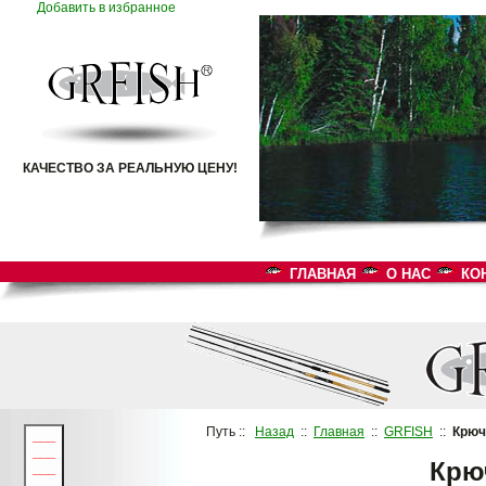
Добавить в избранное
КАЧЕСТВО ЗА РЕАЛЬНУЮ ЦЕНУ!
ГЛАВНАЯ
О НАС
КО
Путь ::
Назад
::
Главная
::
GRFISH
::
Крюч
___
___
Крю
___