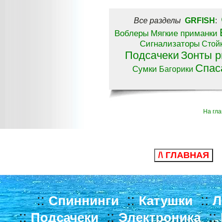
Все разделы
GRFISH
:
Воблеры
Мягкие приманки
Сигнализаторы
Стой
Подсачеки
Зонты 
Спас
Сумки
Багорики
На гл
/\ ГЛАВНАЯ
::
::
::
Спиннинги
Катушки
Л
::
::
::
Подсачеки
Электроника