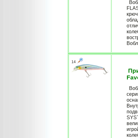
Вобл
FLAS
крюч
обла
отли
коле
вост
Вобл
14 .
При
Fav
Вобл
сери
осна
Внут
подв
SYST
вели
игро
коле