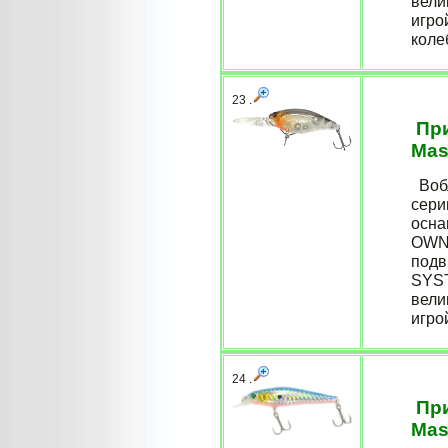
вели
игро
коле
23 .
При
Mas
Вобл
сери
осна
OWNE
подв
SYST
вели
игро
24 .
При
Mas