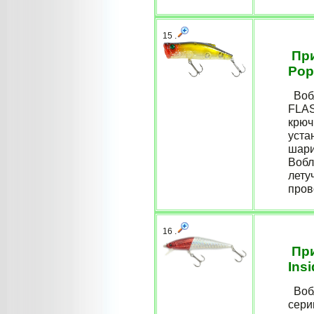
15 .
При
Pop
Вобл
FLAS
крюч
уста
шари
Вобл
лету
пров
16 .
При
Ins
Вобл
сери