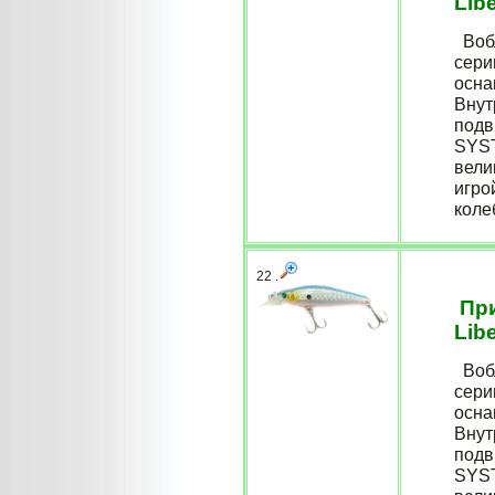
Lib
Вобл
сери
осна
Внут
подв
SYST
вели
игро
коле
22 .
При
Lib
Вобл
сери
осна
Внут
подв
SYST