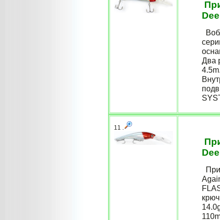
При
Dee
Вобл
сери
осна
Два р
4.5m.
Внут
подв
SYST
11 .
При
Dee
Прим
Agai
FLAS
крюч
14.0g
110m