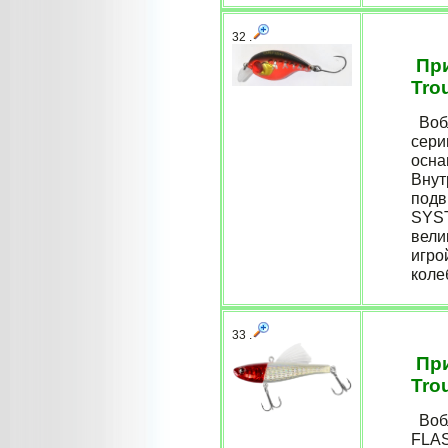
32 .
При
Tro
Вобл
сери
осна
Внут
подв
SYST
вели
игро
коле
33 .
При
Tro
Вобл
FLAS