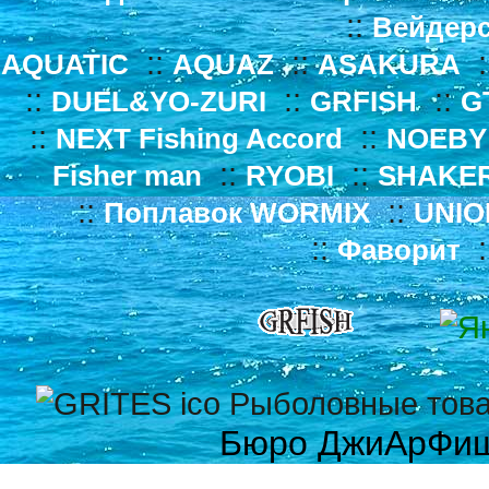
::
Вейдер
::
::
:
AQUATIC
AQUAZ
ASAKURA
::
::
::
DUEL&YO-ZURI
GRFISH
G
::
::
NEXT Fishing Accord
NOEBY
::
::
Fisher man
RYOBI
SHAKE
::
::
Поплавок WORMIX
UNIO
::
:
Фаворит
Бюро ДжиАрФи