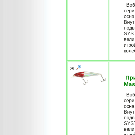
Вобл
сери
осна
Внут
подв
SYST
вели
игро
коле
25 .
При
Mas
Вобл
сери
осна
Внут
подв
SYST
вели
игро