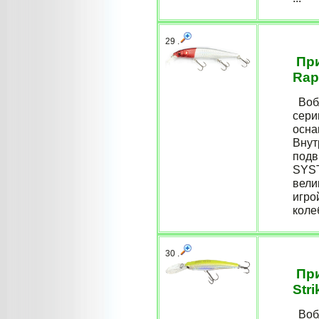
29 .
При
Rap
Вобл
сери
осна
Внут
подв
SYST
вели
игро
коле
30 .
При
Str
Вобл