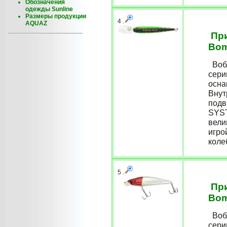
Обозначения
одежды Sunline
Размеры продукции
4 .
AQUAZ
При
Bom
Вобл
сери
осна
Внут
подв
SYST
вели
игро
коле
5 .
При
Bom
Вобл
сери