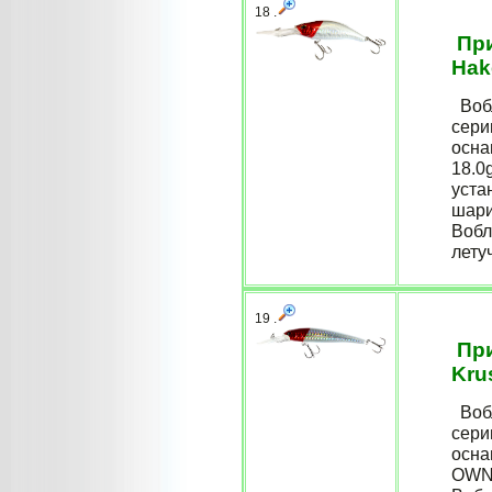
18 .
При
Hak
Вобл
сери
осна
18.0g
уста
шари
Вобл
лету
19 .
При
Kru
Вобл
сери
осна
OWNE