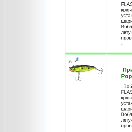
FLAS
крюч
уста
шари
Вобл
лету
пров
...
28 .
При
Pop
Вобл
FLAS
крюч
уста
шари
Вобл
лету
пров
...