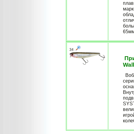
плав
марк
обла
отли
боль
65мм
34 .
При
Wal
Вобл
сери
осна
Внут
подв
SYST
вели
игро
коле