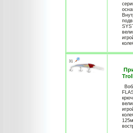
сери
осна
Внут
подв
SYST
вели
игро
коле
31 .
При
Trol
Вобл
FLAS
крюч
вели
игро
коле
125м
вост