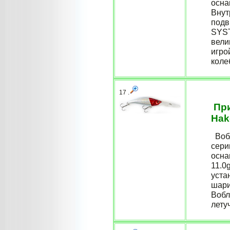
осна
Внут
подв
SYST
вели
игро
коле
17 .
При
Hak
Вобл
сери
осна
11.0g
уста
шари
Вобл
лету