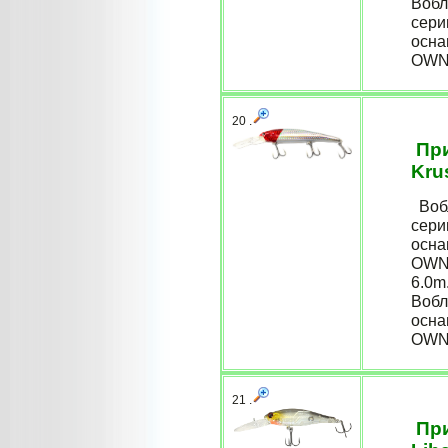
Вобл
сери
осна
OWNER
20 .
При
Kru
Вобл
сери
осна
OWNE
6.0m
Вобл
осна
OWNER
21 .
При