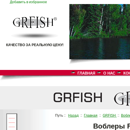
Добавить в избранное
КАЧЕСТВО ЗА РЕАЛЬНУЮ ЦЕНУ!
ГЛАВНАЯ
О НАС
КО
Путь ::
Назад
::
Главная
::
GRFISH
::
Вобл
___
___
Воблеры 
___