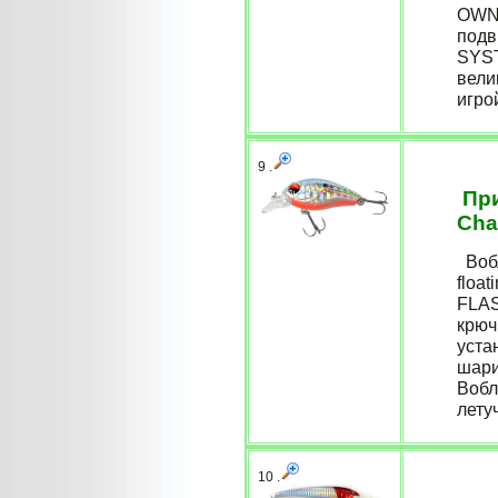
OWNE
подв
SYST
вели
игро
9 .
При
Cha
Вобл
floa
FLAS
крюч
уста
шари
Вобл
лету
10 .