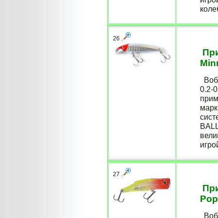
коле
26 .
При
Min
Вобл
0.2-
прим
марк
сист
BALL
вели
игрой
27 .
При
Pop
Вобл