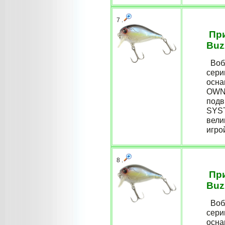
7 .
При
Buz
Вобл
сери
осна
OWNE
подв
SYST
вели
игро
8 .
При
Buz
Вобл
сери
осна