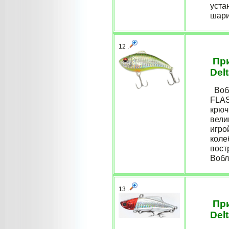
уста
шари
12 .
При
Del
Вобл
FLAS
крюч
вели
игро
коле
вост
Вобл
13 .
При
Del