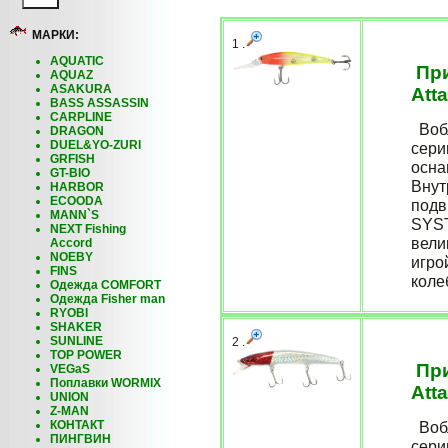
МАРКИ:
1 .
AQUATIC
При
AQUAZ
ASAKURA
Att
BASS ASSASSIN
CARPLINE
Вобл
DRAGON
DUEL&YO-ZURI
сери
GRFISH
осна
GT-BIO
Внут
HARBOR
ECOODA
подв
MANN`S
SYST
NEXT Fishing
вели
Accord
NOEBY
игро
FINS
коле
Одежда COMFORT
Одежда Fisher man
RYOBI
SHAKER
SUNLINE
2 .
TOP POWER
При
VEGaS
Поплавки WORMIX
Att
UNION
Z-MAN
КОНТАКТ
Вобл
ПИНГВИН
сери