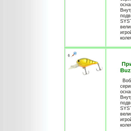
осна
Внут
подв
SYST
вели
игро
коле
6 .
При
Buz
Вобл
сери
осна
Внут
подв
SYST
вели
игро
коле