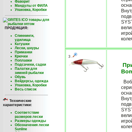
Фаворит
осна
Мандулы от ФИЛА
Упаковка, Коробки
Внут
подв
SYST
вели
ПРОДУКЦИЯ:
игро
Спиннинги,
коле
удилища
Катушки
Лески, шнуры
Приманки
Крючки
3 .
Поплавки
При
Подсачеки, садки
Палатки для
Bom
зимней рыбалки
Обувь
Вейдерсы, одежда
Вобл
Упаковка, Коробки
сери
Весь список
осна
Внут
Технические
подв
характеристики:
SYST
Соответствие
вели
размеров лески
игро
Размеры одежды
Обозначения лески
коле
Sunline