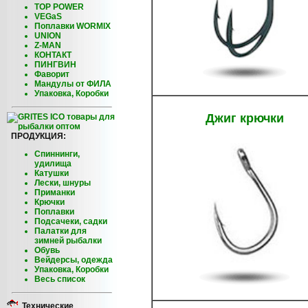
TOP POWER
VEGaS
Поплавки WORMIX
UNION
Z-MAN
КОНТАКТ
ПИНГВИН
Фаворит
Мандулы от ФИЛА
Упаковка, Коробки
Джиг крючки
ПРОДУКЦИЯ:
Спиннинги,
удилища
Катушки
Лески, шнуры
Приманки
Крючки
Поплавки
Подсачеки, садки
Палатки для
зимней рыбалки
Обувь
Вейдерсы, одежда
Упаковка, Коробки
Весь список
Технические