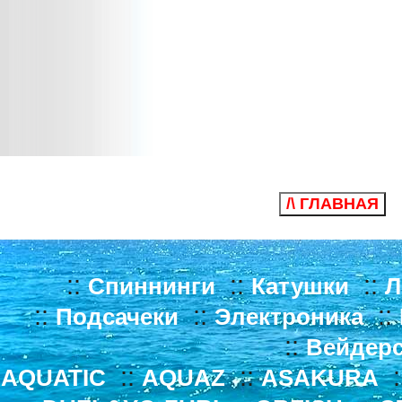
/\ ГЛАВНАЯ
::
::
::
Спиннинги
Катушки
Л
::
::
::
Подсачеки
Электроника
::
Вейдер
::
::
:
AQUATIC
AQUAZ
ASAKURA