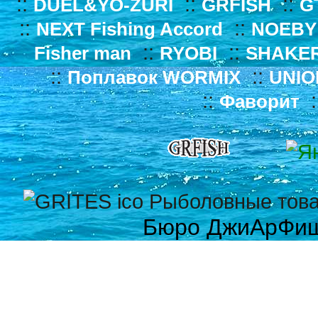
::
::
::
DUEL&YO-ZURI
GRFISH
G
::
::
NEXT Fishing Accord
NOEBY
::
::
Fisher man
RYOBI
SHAKE
::
::
Поплавок WORMIX
UNIO
::
:
Фаворит
Бюро ДжиАрФи