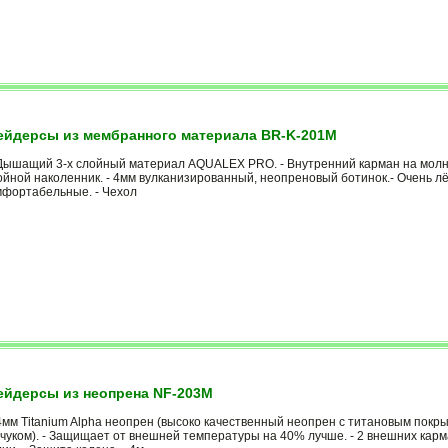
йдерсы из мембранного материала BR-K-201M
Дышащий 3-x слойный материал AQUALEX PRO. - Внутренний карман на молнии
ойной наколенник. - 4мм вулканизированный, неопреновый ботинок.- Очень л
мфортабельные. - Чехол
йдерсы из неопрена NF-203M
4мм Titanium Alpha неопрен (высоко качественный неопрен с титановым покр
чуком). - Защищает от внешней температуры на 40% лучше. - 2 внешних карма