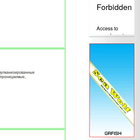
 вулканизированные
епроницаемые,