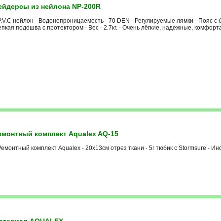
йдерсы из нейлона NP-200R
.V.C нейлон - Водонепроницаемость - 70 DEN - Регулируемые лямки - Пояс с 
пкая подошва с протектором - Вес - 2.7кг. - Очень лёгкие, надежные, комфор
монтный комплект Aqualex AQ-15
емонтный комплект Aqualex - 20х13см отрез ткани - 5г тюбик с Stormsure - 