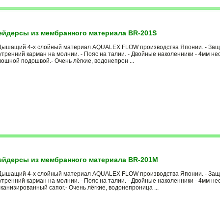
йдерсы из мембранного материала BR-201S
Дышащий 4-х слойный материал AQUALEX FLOW производства Японии. - Защит
тренний карман на молнии. - Пояс на талии. - Двойные наколенники - 4мм н
ошной подошвой.- Очень лёгкие, водонепрон ...
йдерсы из мембранного материала BR-201M
Дышащий 4-х слойный материал AQUALEX FLOW производства Японии. - Защит
утренний карман на молнии. - Пояс на талии. - Двойные наколенники - 4мм н
канизированный сапог.- Очень лёгкие, водонепроница ...