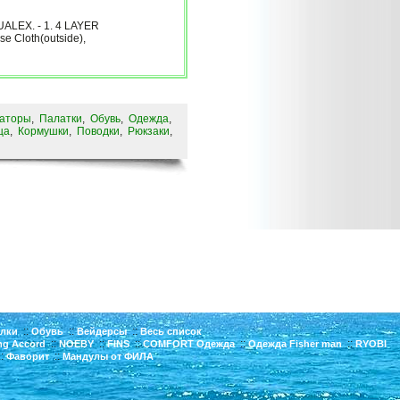
LEX. - 1. 4 LAYER
 Cloth(outside),
заторы
,
Палатки
,
Обувь
,
Одежда
,
ца
,
Кормушки
,
Поводки
,
Рюкзаки
,
,
::
::
::
алки
Обувь
Вейдерсы
Весь список
::
::
::
::
::
ng Accord
NOEBY
FINS
COMFORT Одежда
Одежда Fisher man
RYOBI
:
::
Фаворит
Мандулы от ФИЛА