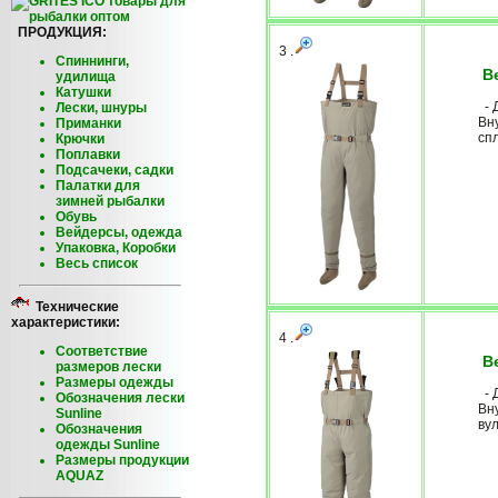
ПРОДУКЦИЯ:
3 .
Спиннинги,
Ве
удилища
Катушки
- 
Лески, шнуры
Вну
Приманки
спл
Крючки
Поплавки
Подсачеки, садки
Палатки для
зимней рыбалки
Обувь
Вейдерсы, одежда
Упаковка, Коробки
Весь список
Технические
характеристики:
4 .
Соответствие
Ве
размеров лески
Размеры одежды
- 
Обозначения лески
Вн
Sunline
вул
Обозначения
одежды Sunline
Размеры продукции
AQUAZ