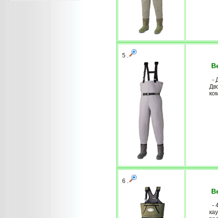
5 .
Ве
- 
Дв
ко
6 .
Ве
- 
кау