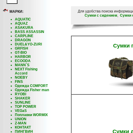
Для удобства поиска информац
МАРКИ:
Сумки с сидением
,
Сумки 
AQUATIC
AQUAZ
ASAKURA
BASS ASSASSIN
CARPLINE
DRAGON
DUEL&YO-ZURI
Сумки 
GRFISH
GT-BIO
HARBOR
ECOODA
MANN`S
NEXT Fishing
Accord
NOEBY
FINS
Одежда COMFORT
Одежда Fisher man
RYOBI
SHAKER
SUNLINE
TOP POWER
VEGaS
Поплавки WORMIX
UNION
Z-MAN
КОНТАКТ
Сумки 
ПИНГВИН