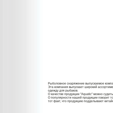
Рыболовное снаряжение выпускаемое компани
Эта компания выпускает широкий ассортимент
одежду для рыбаков.
О качестве продукции "Aquatic" можно судит
О популярности нашей продукции говорит то
тот факт, что продукцию подделывают китайс