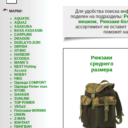
Для удобства поиска ин
МАРКИ:
поделен на подразделы:
Р
AQUATIC
мешком
,
Рюкзаки бо
AQUAZ
ассортимент не оставит
ASAKURA
BASS ASSASSIN
поможет на
CARPLINE
DRAGON
DUEL&YO-ZURI
GRFISH
GT-BIO
HARBOR
Рюкзаки
ECOODA
MANN`S
среднего
NEXT Fishing
размера
Accord
NOEBY
FINS
Одежда COMFORT
Одежда Fisher man
RYOBI
SHAKER
SUNLINE
TOP POWER
VEGaS
Поплавки WORMIX
UNION
Z-MAN
КОНТАКТ
ПИНГВИН