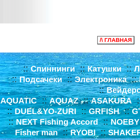
/\ ГЛАВНАЯ
::
::
::
Спиннинги
Катушки
Л
::
::
::
Подсачеки
Электроника
::
Вейдер
::
::
:
AQUATIC
AQUAZ
ASAKURA
::
::
::
DUEL&YO-ZURI
GRFISH
G
::
::
NEXT Fishing Accord
NOEBY
::
::
Fisher man
RYOBI
SHAKE