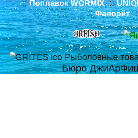
::
::
Поплавок WORMIX
UNIO
::
:
Фаворит
Бюро ДжиАрФи