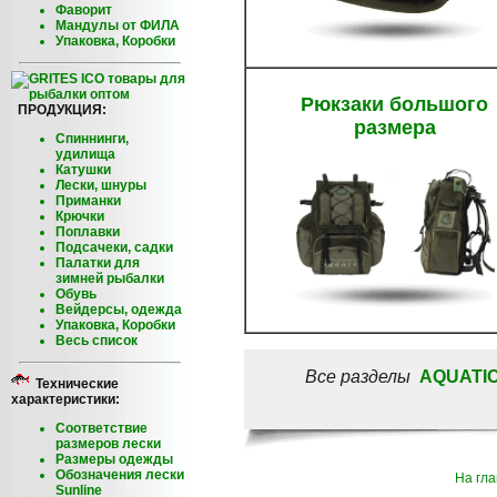
Фаворит
Мандулы от ФИЛА
Упаковка, Коробки
Рюкзаки большого
ПРОДУКЦИЯ:
размера
Спиннинги,
удилища
Катушки
Лески, шнуры
Приманки
Крючки
Поплавки
Подсачеки, садки
Палатки для
зимней рыбалки
Обувь
Вейдерсы, одежда
Упаковка, Коробки
Весь список
Все разделы
AQUATI
Технические
характеристики:
Соответствие
размеров лески
Размеры одежды
Обозначения лески
На гл
Sunline