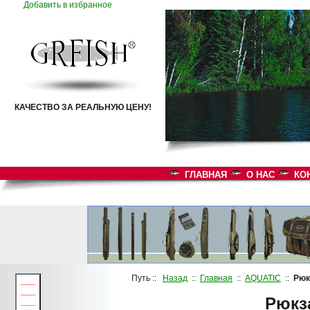
Добавить в избранное
КАЧЕСТВО ЗА РЕАЛЬНУЮ ЦЕНУ!
ГЛАВНАЯ
О НАС
КО
Путь ::
Назад
::
Главная
::
AQUATIC
::
Рюк
___
___
Рюкз
___