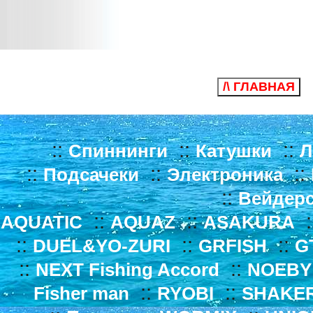
/\ ГЛАВНАЯ
::
::
::
Спиннинги
Катушки
Л
::
::
::
Подсачеки
Электроника
::
Вейдер
::
::
:
AQUATIC
AQUAZ
ASAKURA
::
::
::
DUEL&YO-ZURI
GRFISH
G
::
::
NEXT Fishing Accord
NOEBY
::
::
Fisher man
RYOBI
SHAKE