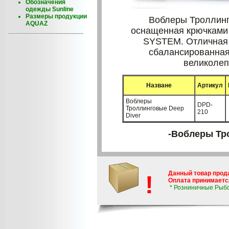
Обозначения
одежды Sunline
Размеры продукции
Воблеры Троллинг
AQUAZ
оснащенная крючкам
SYSTEM. Отличная 
сбалансированная
великолеп
Назване
Артикул
Воблеры
DPD-
Троллинговые Deep
210
Diver
-Воблеры Тр
Данный товар прод
!
Оплата принимается
* Розниничные Рыб