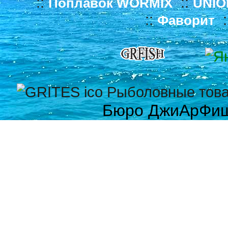
::
::
Поплавок WORMIX
UNIO
::
:
Фаворит
Бюро ДжиАрФи