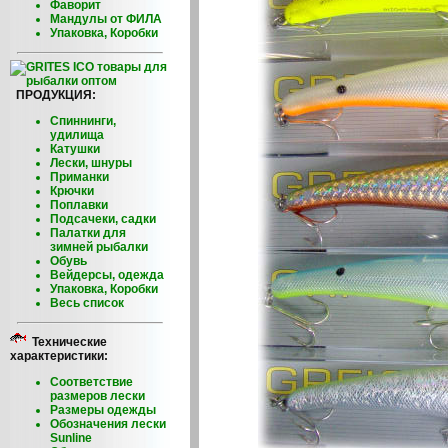
Фаворит
Мандулы от ФИЛА
Упаковка, Коробки
ПРОДУКЦИЯ:
Спиннинги,
удилища
Катушки
Лески, шнуры
Приманки
Крючки
Поплавки
Подсачеки, садки
Палатки для
зимней рыбалки
Обувь
Вейдерсы, одежда
Упаковка, Коробки
Весь список
Технические
характеристики:
Соответствие
размеров лески
Размеры одежды
Обозначения лески
Sunline