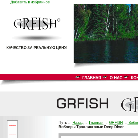
Добавить в избранное
КАЧЕСТВО ЗА РЕАЛЬНУЮ ЦЕНУ!
ГЛАВНАЯ
О НАС
КО
Путь ::
Назад
::
Главная
::
GRFISH
::
Вобл
___
Воблеры Троллинговые Deep Diver
___
___