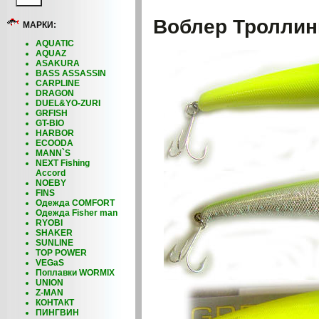
Воблер Троллин
МАРКИ:
AQUATIC
AQUAZ
ASAKURA
BASS ASSASSIN
CARPLINE
DRAGON
DUEL&YO-ZURI
GRFISH
GT-BIO
HARBOR
ECOODA
MANN`S
NEXT Fishing
Accord
NOEBY
FINS
Одежда COMFORT
Одежда Fisher man
RYOBI
SHAKER
SUNLINE
TOP POWER
VEGaS
Поплавки WORMIX
UNION
Z-MAN
КОНТАКТ
ПИНГВИН