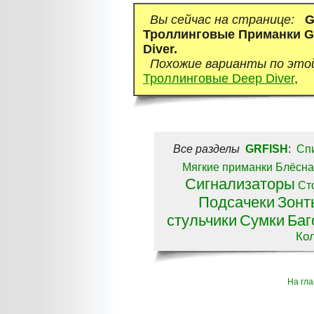
Вы сейчас на странице:
G
Троллинговые Приманки G
Diver.
Похожие варианты по это
Троллинговые Deep Diver
,
Все разделы
GRFISH
:
Сп
Мягкие приманки
Блёсна
Сигнализаторы
Ст
Подсачеки
Зонт
стульчики
Сумки
Баг
Ко
На гл